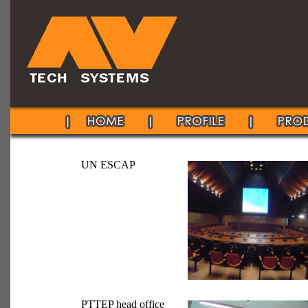
UN ESCAP
PTTEP head office